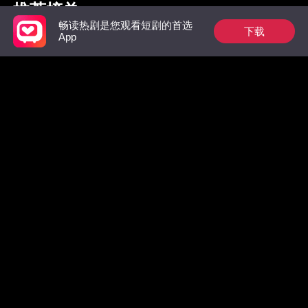
推荐榜单
畅读热剧是您观看短剧的首选
下载
App
枭爷夫人她来自农村
祁总别作了，太太是
惊！墨总
真的想跟您离婚了
数，拒绝