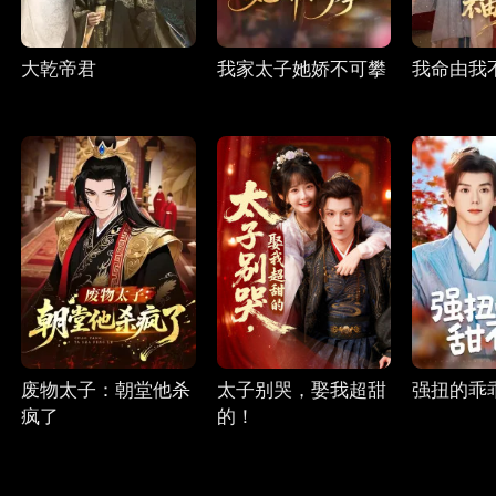
大乾帝君
我家太子她娇不可攀
我命由我
废物太子：朝堂他杀
太子别哭，娶我超甜
强扭的乖
疯了
的！