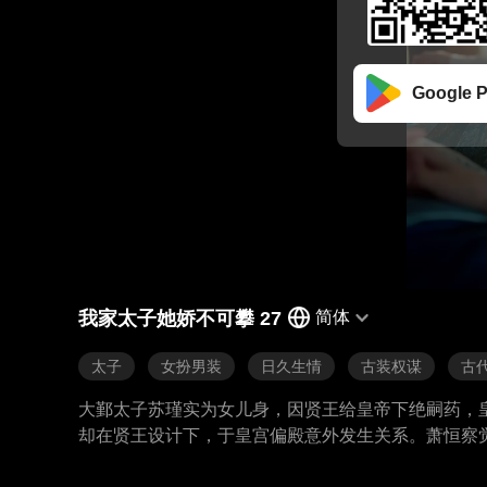
Google P
我家太子她娇不可攀 27
简体
太子
女扮男装
日久生情
古装权谋
古
大鄞太子苏瑾实为女儿身，因贤王给皇帝下绝嗣药，
却在贤王设计下，于皇宫偏殿意外发生关系。萧恒察
下火蚕蛊时，萧恒救苏瑾竟发现其女儿身，选择守护