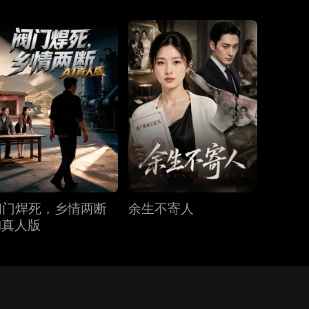
阀门焊死，乡情两断
余生不寄人
I真人版