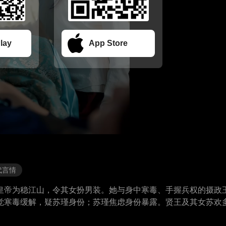
lay
App Store
代言情
皇帝为稳江山，令其女扮男装。她与身中寒毒、手握兵权的摄政
觉寒毒缓解，疑苏瑾身份；苏瑾焦虑身份暴露。贤王及其女苏欢
。二人携手应对危机，感情渐深。边疆告急，贤王通敌，苏瑾主