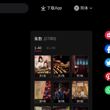
下载App
简体
集数
(27/80)
1-40
41-80
第1集
第2集
第3集
第4集
第5集
第6集