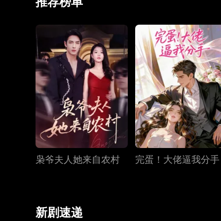
推荐榜单
枭爷夫人她来自农村
完蛋！大佬逼我分手
新剧速递