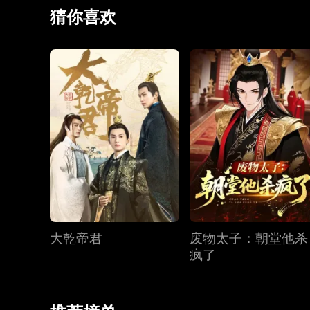
里应外合斩贤王、败西疆。班师回朝，萧恒以先皇遗诏
猜你喜欢
葬，成后世佳话。
大乾帝君
废物太子：朝堂他杀
疯了