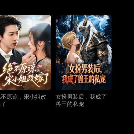
第31集
第32集
第33集
第34集
第35集
第36集
第37集
第38集
第39集
第40集
绝不原谅，宋小姐改
女扮男装后，我成了
嫁了
兽王的私宠