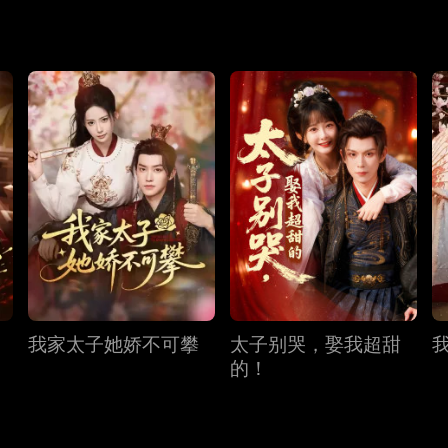
力挺苏瑾，最终苏瑾以女帝登基，在位 38 年未嫁，萧恒相伴
我家太子她娇不可攀
太子别哭，娶我超甜
的！