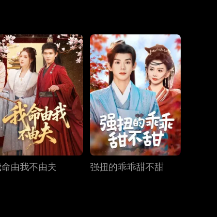
一生，死后合
第19集
第20集
第21集
第22集
第23集
第24集
第25集
第26集
第27集
我命由我不由夫
强扭的乖乖甜不甜
第28集
第29集
第30集