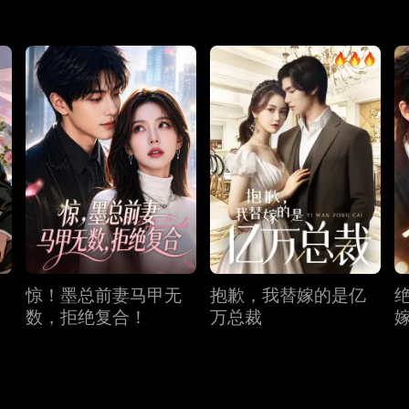
惊！墨总前妻马甲无
抱歉，我替嫁的是亿
数，拒绝复合！
万总裁