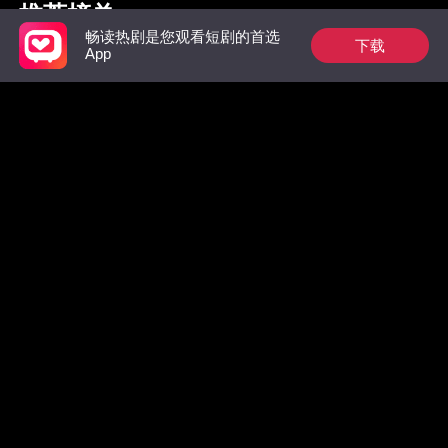
推荐榜单
畅读热剧是您观看短剧的首选
下载
App
枭爷夫人她来自农村
祁总别作了，太太是
惊！墨总
真的想跟您离婚了
数，拒绝