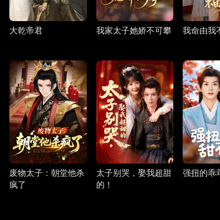
大乾帝君
我家太子她娇不可攀
我命由我
废物太子：朝堂他杀
太子别哭，娶我超甜
强扭的乖
疯了
的！