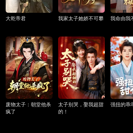
大乾帝君
我家太子她娇不可攀
我命由我
废物太子：朝堂他杀
太子别哭，娶我超甜
强扭的乖
疯了
的！