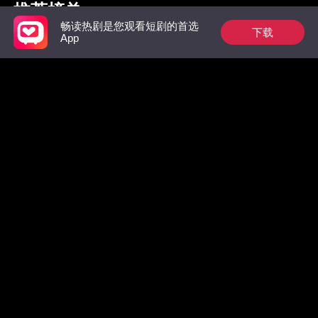
推荐榜单
畅读热剧是您观看短剧的首选
下载
App
枭爷夫人她来自农村
祁总别作了，太太是
羔羊
真的想跟您离婚了