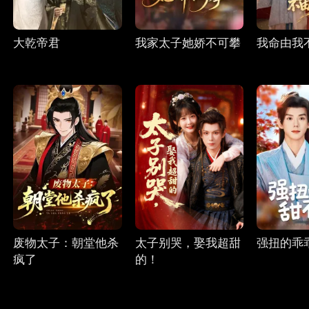
大乾帝君
我家太子她娇不可攀
我命由我
废物太子：朝堂他杀
太子别哭，娶我超甜
强扭的乖
疯了
的！