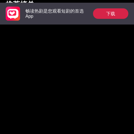
推荐榜单
畅读热剧是您观看短剧的首选
下载
App
枭爷夫人她来自农村
祁总别作了，太太是
惊！墨总
真的想跟您离婚了
数，拒绝