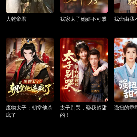
大乾帝君
我家太子她娇不可攀
我命由我
废物太子：朝堂他杀
太子别哭，娶我超甜
强扭的乖
疯了
的！