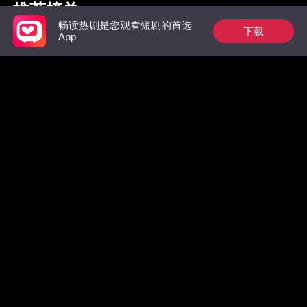
推荐榜单
畅读热剧是您观看短剧的首选
下载
App
枭爷夫人她来自农村
祁总别作了，太太是
惊！墨总
真的想跟您离婚了
数，拒绝