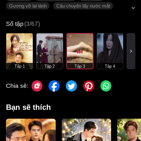
Gương vỡ lại lành
Câu chuyện lấy nước mắt
Tình cảm gia đình
Ngôn tình hiện đại
Số tập
(3/67)
Tập 1
Tập 2
Tập 3
Tập 4
Chia sẻ:
Bạn sẽ thích