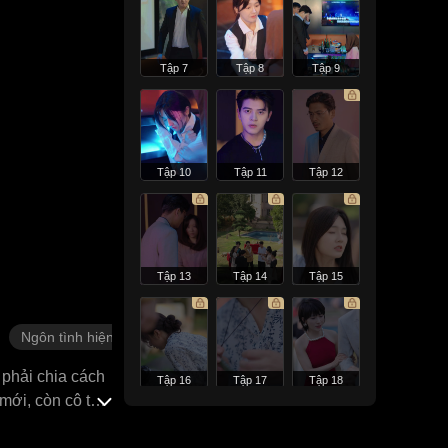
Tập 7
Tập 8
Tập 9
Tập 10
Tập 11
Tập 12
Tập 13
Tập 14
Tập 15
Ngôn tình hiện đại
 phải chia cách
Tập 16
Tập 17
Tập 18
mới, còn cô thì
ận ra rồi, nữ