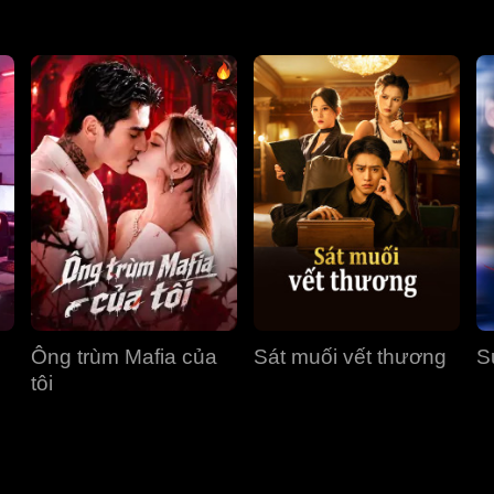
Ông trùm Mafia của
Sát muối vết thương
S
tôi