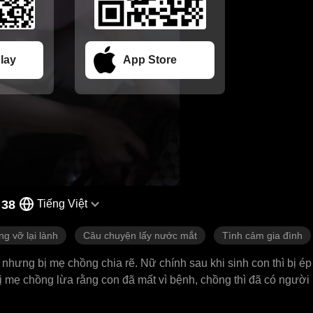
lay
App Store
 38
Tiếng Việt
g vỡ lại lành
Câu chuyện lấy nước mắt
Tình cảm gia đình
nhưng bị mẹ chồng chia rẽ. Nữ chính sau khi sinh con thì bị ép
bị mẹ chồng lừa rằng con đã mất vì bệnh, chồng thì đã có người 
p lại chồng cũ và con trai, nhưng không nhận ra nhau. Đến khi nh