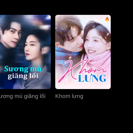
Tập 31
Tập 32
Tập 33
Tập 34
Tập 35
Tập 36
Tập 37
Tập 38
Tập 39
Tập 40
ương mù giăng lối
Khom lưng