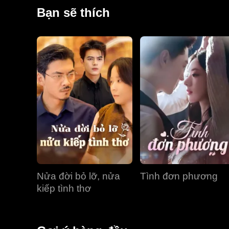
chính lại tưởng lầm người chồng đã có người mới th
Bạn sẽ thích
nhiều hiểu lầm. Sau hàng loạt sự việc trớ trêu, cuối 
Nửa đời bỏ lỡ, nửa
Tình đơn phương
kiếp tình thơ