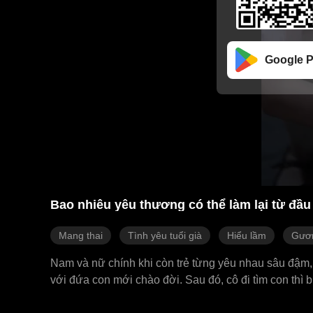
Google P
Bao nhiêu yêu thương có thể làm lại từ đầu
Mang thai
Tình yêu tuổi già
Hiểu lầm
Gươn
Nam và nữ chính khi còn trẻ từng yêu nhau sâu đậm, 
với đứa con mới chào đời. Sau đó, cô đi tìm con thì 
bị đuổi ra khỏi nhà. 18 năm sau, nữ chính tình cờ gặ