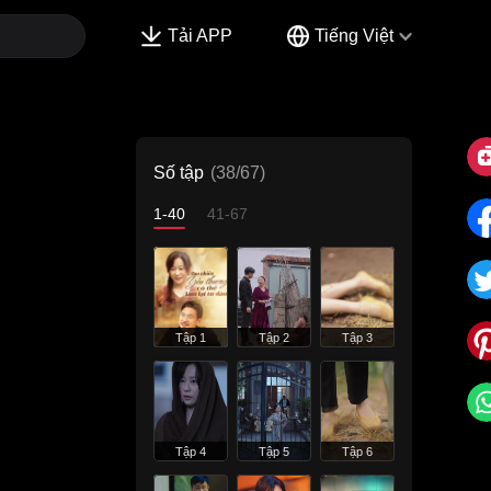
Tải APP
Tiếng Việt
Số tập
(38/67)
1-40
41-67
Tập 1
Tập 2
Tập 3
Tập 4
Tập 5
Tập 6