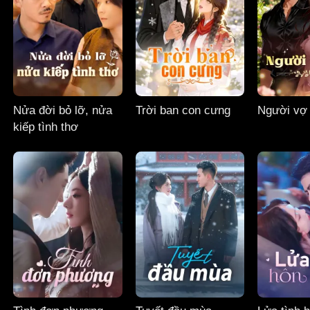
Nửa đời bỏ lỡ, nửa
Trời ban con cưng
Người vợ
kiếp tình thơ