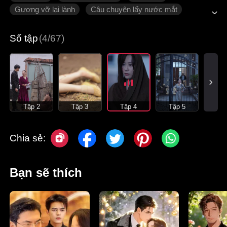
Gương vỡ lại lành
Câu chuyện lấy nước mắt
Tình cảm gia đình
Ngôn tình hiện đại
Số tập
(4/67)
Tập 2
Tập 3
Tập 4
Tập 5
Chia sẻ:
Bạn sẽ thích