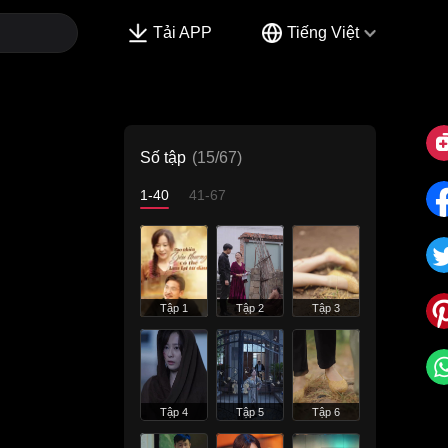
Tải APP
Tiếng Việt
Số tập
(15/67)
1-40
41-67
Tập 1
Tập 2
Tập 3
Tập 4
Tập 5
Tập 6