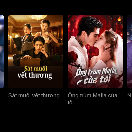
Sát muối vết thương
Ông trùm Mafia của
N
tôi