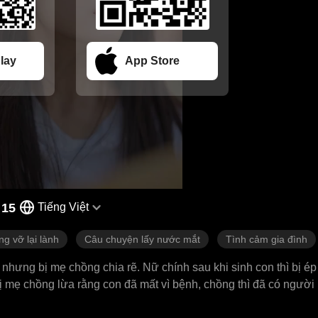
lay
App Store
 15
Tiếng Việt
g vỡ lại lành
Câu chuyện lấy nước mắt
Tình cảm gia đình
nhưng bị mẹ chồng chia rẽ. Nữ chính sau khi sinh con thì bị ép
bị mẹ chồng lừa rằng con đã mất vì bệnh, chồng thì đã có người 
p lại chồng cũ và con trai, nhưng không nhận ra nhau. Đến khi nh