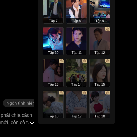
Tập 7
Tập 8
Tập 9
Tập 10
Tập 11
Tập 12
Tập 13
Tập 14
Tập 15
Ngôn tình hiện đại
 phải chia cách
Tập 16
Tập 17
Tập 18
mới, còn cô thì
ận ra rồi, nữ