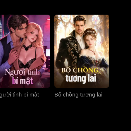
Tập 31
Tập 32
Tập 33
Tập 34
Tập 35
Tập 36
Tập 37
Tập 38
Tập 39
Tập 40
gười tình bí mật
Bố chồng tương lai