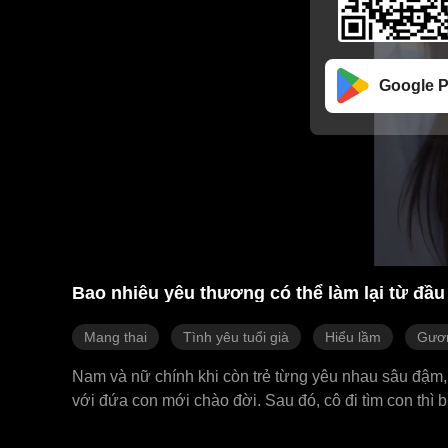
Google P
Bao nhiêu yêu thương có thể làm lại từ đầu
Mang thai
Tình yêu tuổi già
Hiểu lầm
Gươn
Nam và nữ chính khi còn trẻ từng yêu nhau sâu đậm, 
với đứa con mới chào đời. Sau đó, cô đi tìm con thì 
bị đuổi ra khỏi nhà. 18 năm sau, nữ chính tình cờ gặ