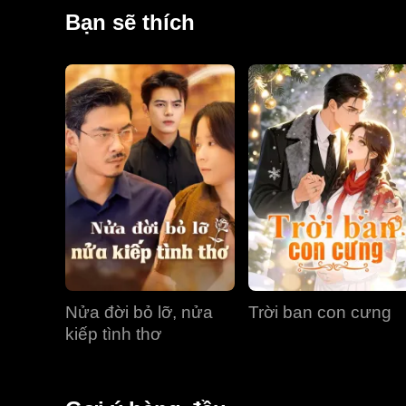
chính lại tưởng lầm người chồng đã có người mới th
Bạn sẽ thích
nhiều hiểu lầm. Sau hàng loạt sự việc trớ trêu, cuối 
Nửa đời bỏ lỡ, nửa
Trời ban con cưng
kiếp tình thơ