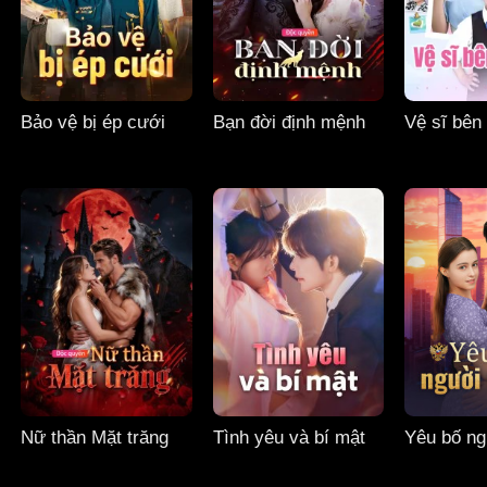
Bảo vệ bị ép cưới
Bạn đời định mệnh
Vệ sĩ bên
Nữ thần Mặt trăng
Tình yêu và bí mật
Yêu bố ng