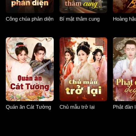
Công chúa phản diện
Bí mật thâm cung
Hoàng hậ
Quán ăn Cát Tường
Chủ mẫu trở lại
Phật đàn 