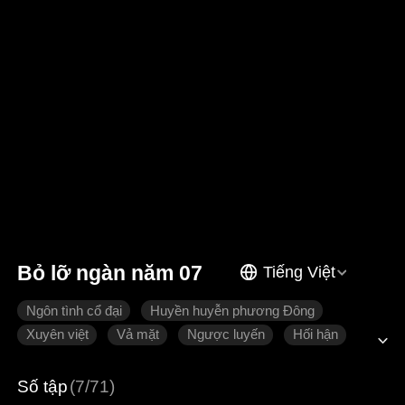
Bỏ lỡ ngàn năm 07
Tiếng Việt
Ngôn tình cổ đại
Huyền huyễn phương Đông
Xuyên việt
Vả mặt
Ngược luyến
Hối hận
Hoàng thượng
Số tập
(7/71)