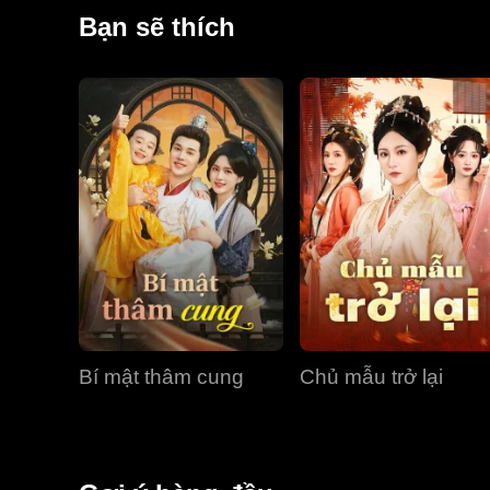
biến mất.Nào ngờ việc Lê Chiêu lạnh nhạt với con gái
Bạn sẽ thích
đắc dĩ của nàng giữa vòng vây hổ sói, để bảo vệ anh
Bí mật thâm cung
Chủ mẫu trở lại