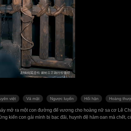
uyên việt
Vả mặt
Ngược luyến
Hối hận
Hoàng thư
 máy mở ra một con đường đế vương cho hoàng nữ sa cơ Lê Ch
chứng kiến con gái mình bị bạc đãi, huynh đệ hàm oan mà chết, c
i lòng, cắt đứt toàn bộ nguồn vật tư hiện đại, mang theo con 