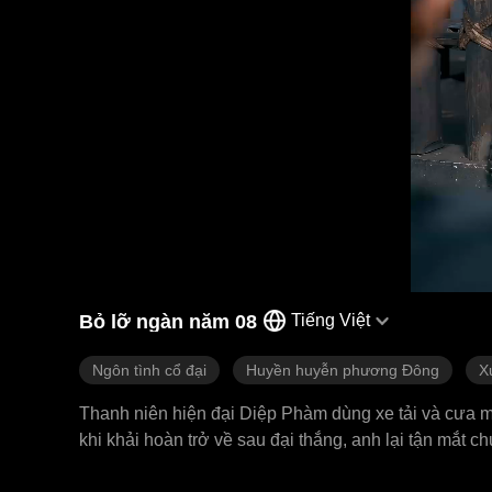
Bỏ lỡ ngàn năm 08
Tiếng Việt
Ngôn tình cổ đại
Huyền huyễn phương Đông
X
Thanh niên hiện đại Diệp Phàm dùng xe tải và cưa
khi khải hoàn trở về sau đại thắng, anh lại tận mắt 
mật cười đùa bên quyền thần.Diệp Phàm nguội lạnh cõ