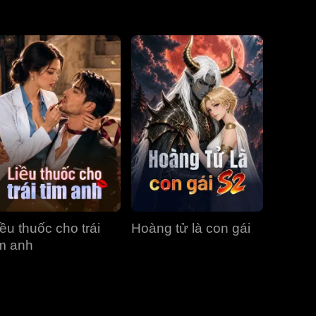
Tập 31
Tập 32
Tập 33
Tập 34
Tập 35
Tập 36
Tập 37
Tập 38
Tập 39
Tập 40
iều thuốc cho trái
Hoàng tử là con gái
im anh