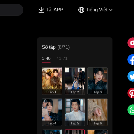
Tải APP
Tiếng Việt
Số tập
(8/71)
1-40
41-71
Tập 1
Tập 2
Tập 3
Tập 4
Tập 5
Tập 6