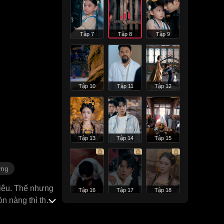
Tập 7
Tập 8
Tập 9
Tập 10
Tập 11
Tập 12
Tập 13
Tập 14
Tập 15
ợng
iêu. Thế nhưng
Tập 16
Tập 17
Tập 18
òn nàng thì thân
gái hoàn toàn