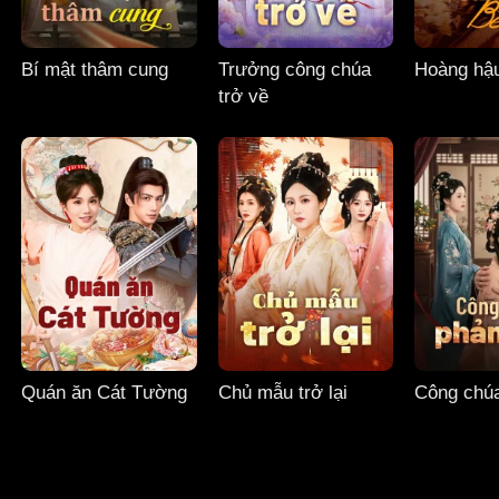
Bí mật thâm cung
Trưởng công chúa
Hoàng hậ
trở về
Quán ăn Cát Tường
Chủ mẫu trở lại
Công chúa