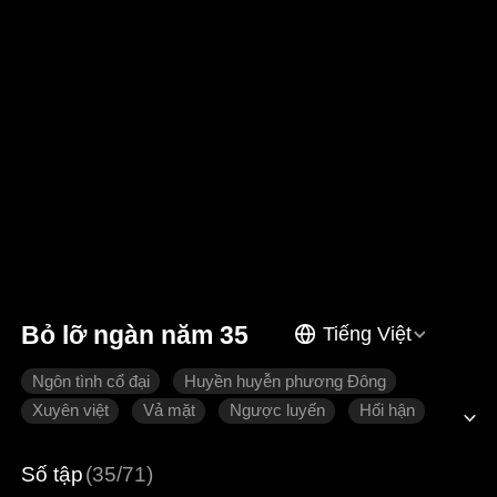
Bỏ lỡ ngàn năm 35
Tiếng Việt
Ngôn tình cổ đại
Huyền huyễn phương Đông
Xuyên việt
Vả mặt
Ngược luyến
Hối hận
Hoàng thượng
Số tập
(35/71)