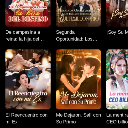
De campesina a
Segunda
¡Soy Su 
reina: la hija del
Oportunidad: Los
destino
Trillizos Ocultos del
Multimillonario
El Reencuentro con
Me Dejaron, Salí con
La mentir
mi Ex
Su Primo
CEO billio