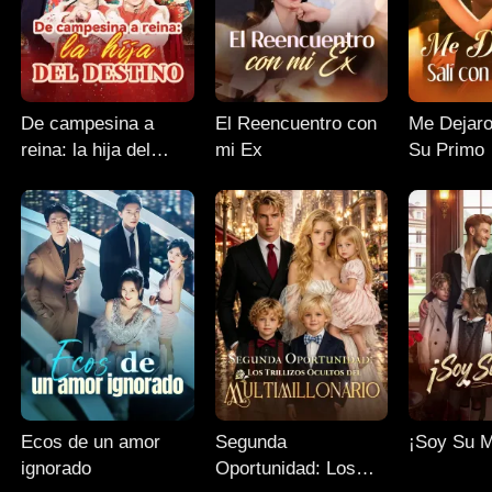
De campesina a
El Reencuentro con
Me Dejaro
reina: la hija del
mi Ex
Su Primo
destino
Ecos de un amor
Segunda
¡Soy Su 
ignorado
Oportunidad: Los