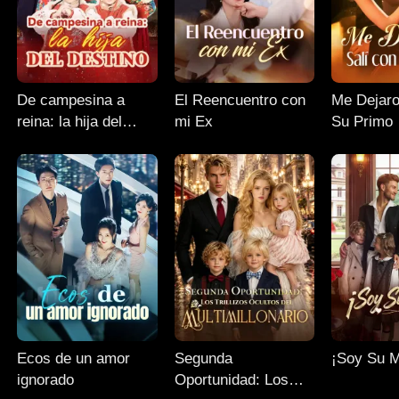
De campesina a
El Reencuentro con
Me Dejaro
reina: la hija del
mi Ex
Su Primo
destino
Ecos de un amor
Segunda
¡Soy Su 
ignorado
Oportunidad: Los