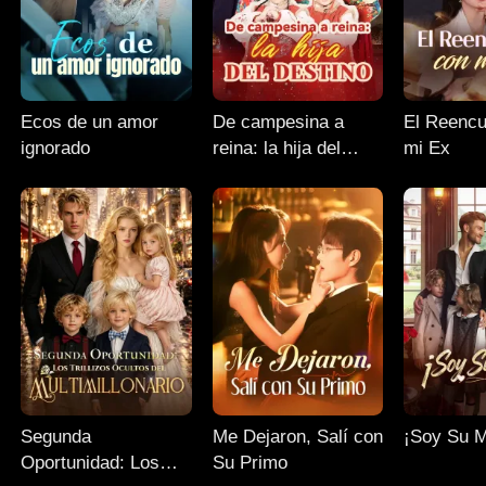
Ecos de un amor
De campesina a
El Reencu
ignorado
reina: la hija del
mi Ex
destino
Segunda
Me Dejaron, Salí con
¡Soy Su 
Oportunidad: Los
Su Primo