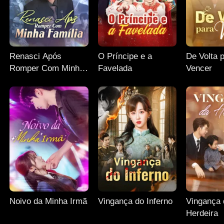
Renasci Após
O Príncipe e a
De Volta 
Romper Com Minha
Favelada
Vencer
Família
Noivo da Minha Irmã
Vingança do Inferno
Vingança 
Herdeira