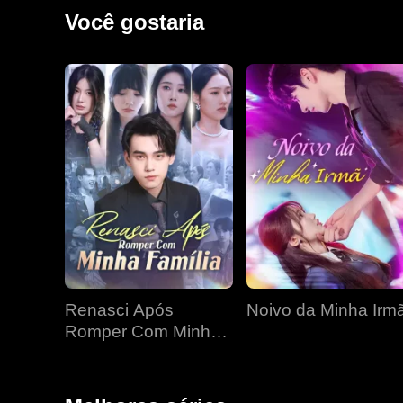
A fúria vingativa de um pai se espalha de sua mansão 
Você gostaria
Renasci Após
Noivo da Minha Irm
Romper Com Minha
Família