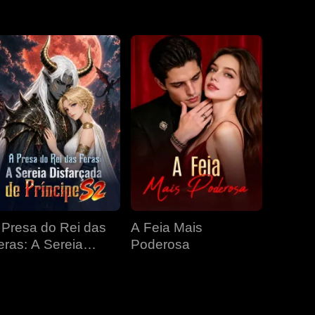
EP 31
EP 32
EP 33
EP 34
EP 35
EP 36
EP 37
EP 38
EP 39
EP 40
 Presa do Rei das
A Feia Mais
eras: A Sereia
Poderosa
isfarçada de
ríncipe