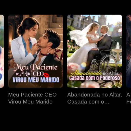
Meu Paciente CEO
Abandonada no Altar,
A
Virou Meu Marido
Casada com o
F
Poderoso
D
P