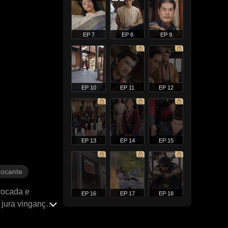
EP 7
EP 8
EP 9
EP 10
EP 11
EP 12
EP 13
EP 14
EP 15
hocante
trocada e
EP 16
EP 17
EP 18
jura vingança.
r por trás dele.