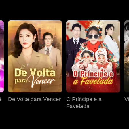
até o palácio, varrendo toda a terra.
ã
De Volta para Vencer
O Príncipe e a
V
Favelada