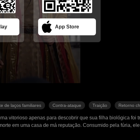
lay
App Store
te de laços familiares
Contra-ataque
Traição
Retorno c
a vitorioso apenas para descobrir que sua filha biológica foi 
morte em uma casa de má reputação. Consumido pela fúria, ele 
s, abala a corte ao expor o complô oculto e a traição do imperado