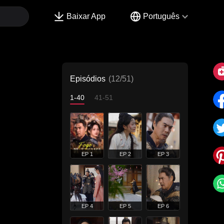
Baixar App
Português
Episódios
(12/51)
1-40
41-51
EP 1
EP 2
EP 3
EP 4
EP 5
EP 6