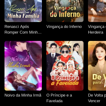
Renasci Após
Vingança do Inferno
Vingança 
Romper Com Minha
Herdeira
Família
Noivo da Minha Irmã
O Príncipe e a
De Volta 
Favelada
Vencer