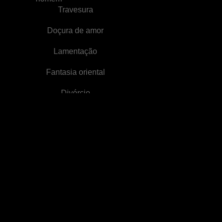
Travesura
Doçura de amor
Lamentação
Fantasia oriental
Divórcio
Coração partido
Deficiência
Herdeiro
Amor reacendido
Realidade
Suspense