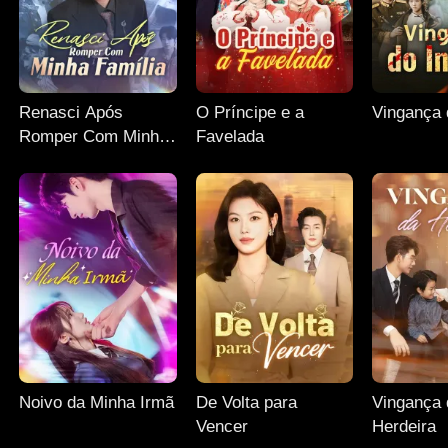
Renasci Após
O Príncipe e a
Vingança 
Romper Com Minha
Favelada
Família
Noivo da Minha Irmã
De Volta para
Vingança 
Vencer
Herdeira