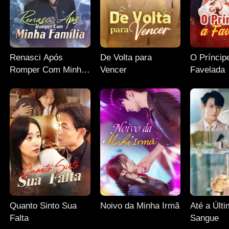
Renasci Após
De Volta para
O Príncip
Romper Com Minha
Vencer
Favelada
Família
Quanto Sinto Sua
Noivo da Minha Irmã
Até a Últ
Falta
Sangue