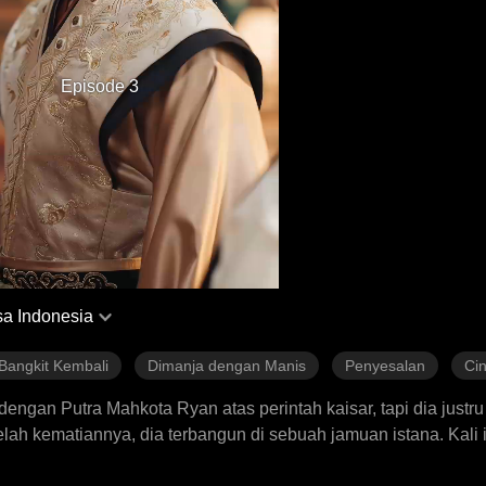
Episode 3
a Indonesia
Bangkit Kembali
Dimanja dengan Manis
Penyesalan
Cin
n dengan Putra Mahkota Ryan atas perintah kaisar, tapi dia justr
h kematiannya, dia terbangun di sebuah jamuan istana. Kali i
dan terbaring dalam koma. Tak disangka, pernikahan mereka ma