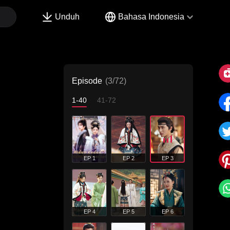
Unduh
Bahasa Indonesia
Episode
(3/72)
1-40
41-72
EP 1
EP 2
EP 3
EP 4
EP 5
EP 6