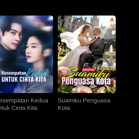
EP 31
EP 32
EP 33
EP 34
EP 35
EP 36
EP 37
EP 38
EP 39
EP 40
esempatan Kedua
Suamiku Penguasa
ntuk Cinta Kita
Kota