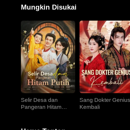
Brock sembuh kembali. Bersamanya, Kristy menemukan
Mungkin Disukai
Sementara itu, Ryan, yang dihantui ingatan kehidupa
obsesi.
Selir Desa dan
Sang Dokter Geniu
Pangeran Hitam
Kembali
Putih