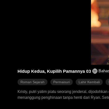
Hidup Kedua, Kupilih Pamannya 03
Bahas
Roman Sejarah
Permaisuri
Lahir Kembali
Kristy, putri yatim piatu seorang jenderal, dijodohka
menanggung penghinaan tanpa henti dari Ryan. Setela
Brock, adik kaisar yang tampan tapi terluka parah 