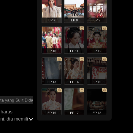
EP 7
EP 8
EP 9
EP 10
EP 11
EP 12
EP 13
EP 14
EP 15
ta yang Sulit Didapatkan
u harus
EP 16
EP 17
EP 18
ni, dia memilih
lah membuat