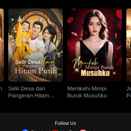
m
Selir Desa dan
Menikahi Mimpi
J
Pangeran Hitam
Buruk Musuhku
P
Putih
Follow Us