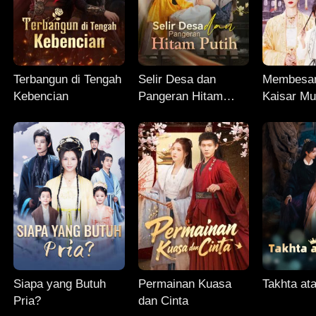
Terbangun di Tengah
Selir Desa dan
Membesa
Kebencian
Pangeran Hitam
Kaisar M
Putih
Siapa yang Butuh
Permainan Kuasa
Takhta at
Pria?
dan Cinta