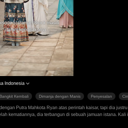
pisode 5) Paman Brock masih
dalam kondisi koma.
a Indonesia
Bangkit Kembali
Dimanja dengan Manis
Penyesalan
Cin
n dengan Putra Mahkota Ryan atas perintah kaisar, tapi dia justr
h kematiannya, dia terbangun di sebuah jamuan istana. Kali i
dan terbaring dalam koma. Tak disangka, pernikahan mereka ma