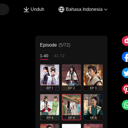
Unduh
Bahasa Indonesia
Episode
(5/72)
1-40
41-72
EP 1
EP 2
EP 3
EP 4
EP 5
EP 6