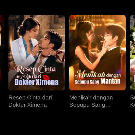
Resep Cinta dari
Menikah dengan
S
Dokter Ximena
Sepupu Sang
K
Mantan