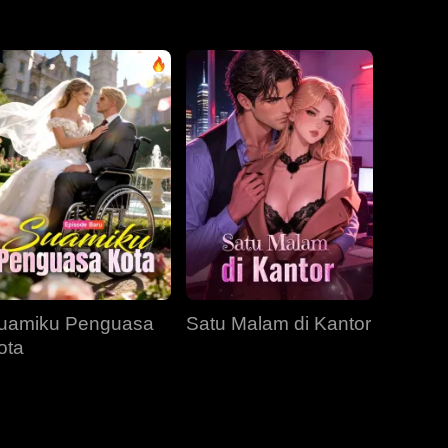
EP 31
EP 32
EP 33
EP 34
EP 35
EP 36
EP 37
EP 38
EP 39
EP 40
uamiku Penguasa
Satu Malam di Kantor
ota