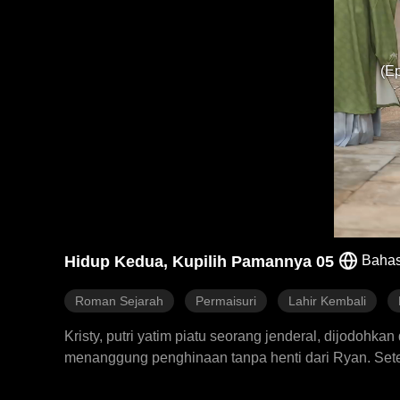
(E
Hidup Kedua, Kupilih Pamannya 05
Bahas
Roman Sejarah
Permaisuri
Lahir Kembali
Kristy, putri yatim piatu seorang jenderal, dijodohka
menanggung penghinaan tanpa henti dari Ryan. Setela
Brock, adik kaisar yang tampan tapi terluka parah 