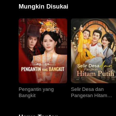
Brock sembuh kembali. Bersamanya, Kristy menemukan
Mungkin Disukai
Sementara itu, Ryan, yang dihantui ingatan kehidupa
obsesi.
Pengantin yang
Selir Desa dan
Bangkit
Pangeran Hitam
Putih