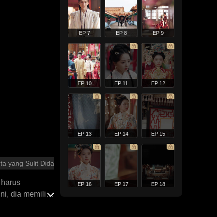
EP 7
EP 8
EP 9
EP 10
EP 11
EP 12
EP 13
EP 14
EP 15
ta yang Sulit Didapatkan
u harus
EP 16
EP 17
EP 18
ni, dia memilih
lah membuat