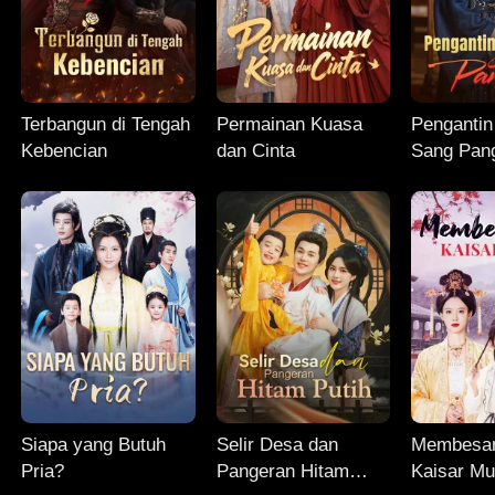
Terbangun di Tengah
Permainan Kuasa
Pengantin
Kebencian
dan Cinta
Sang Pan
Siapa yang Butuh
Selir Desa dan
Membesa
Pria?
Pangeran Hitam
Kaisar M