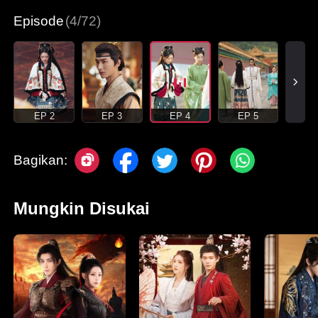
Episode
(4/72)
EP 2
EP 3
EP 4
EP 5
Bagikan:
Mungkin Disukai