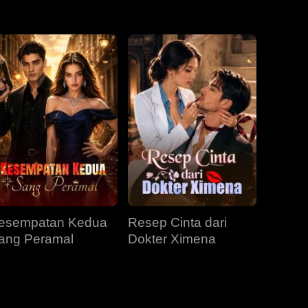
EP 31
EP 32
EP 33
EP 34
EP 35
EP 36
EP 37
EP 38
EP 39
EP 40
esempatan Kedua
Resep Cinta dari
ang Peramal
Dokter Ximena