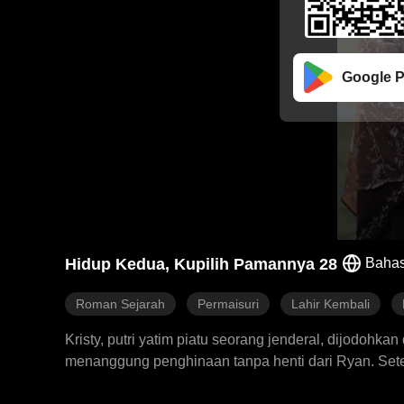
Google P
Hidup Kedua, Kupilih Pamannya 28
Bahas
Roman Sejarah
Permaisuri
Lahir Kembali
Kristy, putri yatim piatu seorang jenderal, dijodohka
menanggung penghinaan tanpa henti dari Ryan. Setela
Brock, adik kaisar yang tampan tapi terluka parah 