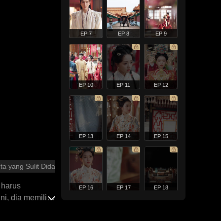
EP 7
EP 8
EP 9
EP 10
EP 11
EP 12
EP 13
EP 14
EP 15
ta yang Sulit Didapatkan
u harus
EP 16
EP 17
EP 18
ni, dia memilih
lah membuat