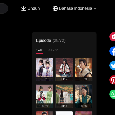
Unduh
Bahasa Indonesia
Episode
(28/72)
1-40
41-72
EP 1
EP 2
EP 3
EP 4
EP 5
EP 6