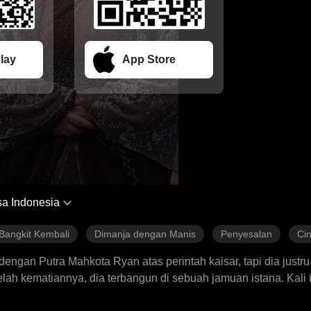
lay
App Store
a Indonesia
Bangkit Kembali
Dimanja dengan Manis
Penyesalan
Cin
n dengan Putra Mahkota Ryan atas perintah kaisar, tapi dia justr
h kematiannya, dia terbangun di sebuah jamuan istana. Kali i
dan terbaring dalam koma. Tak disangka, pernikahan mereka ma