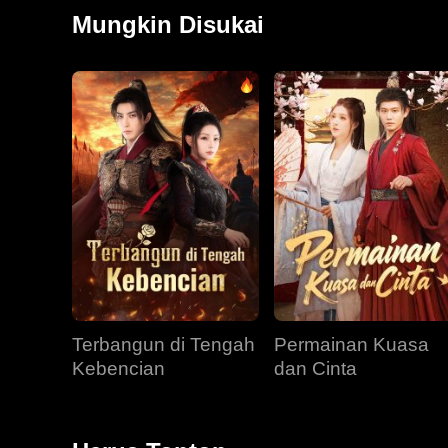
Brock sembuh kembali. Bersamanya, Kristy menemukan
Mungkin Disukai
Sementara itu, Ryan, yang dihantui ingatan kehidupa
obsesi.
Terbangun di Tengah
Permainan Kuasa
Kebencian
dan Cinta