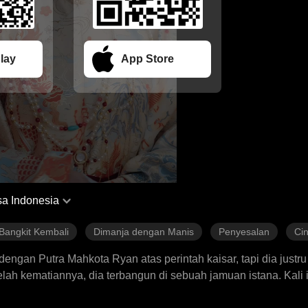
lay
App Store
a Indonesia
Bangkit Kembali
Dimanja dengan Manis
Penyesalan
Cin
n dengan Putra Mahkota Ryan atas perintah kaisar, tapi dia justr
h kematiannya, dia terbangun di sebuah jamuan istana. Kali i
dan terbaring dalam koma. Tak disangka, pernikahan mereka ma