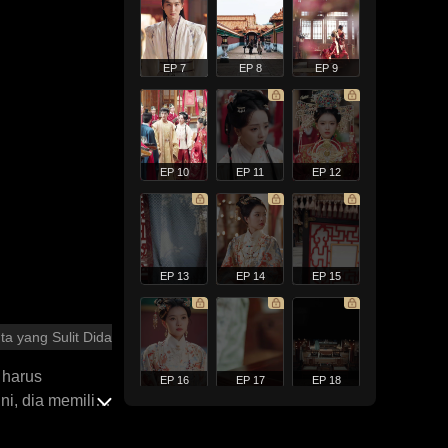
EP 7
EP 8
EP 9
EP 10
EP 11
EP 12
EP 13
EP 14
EP 15
ta yang Sulit Didapatkan
u harus
EP 16
EP 17
EP 18
ni, dia memilih
lah membuat