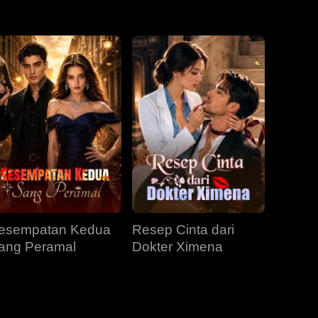
EP 31
EP 32
EP 33
EP 34
EP 35
EP 36
EP 37
EP 38
EP 39
EP 40
esempatan Kedua
Resep Cinta dari
ang Peramal
Dokter Ximena