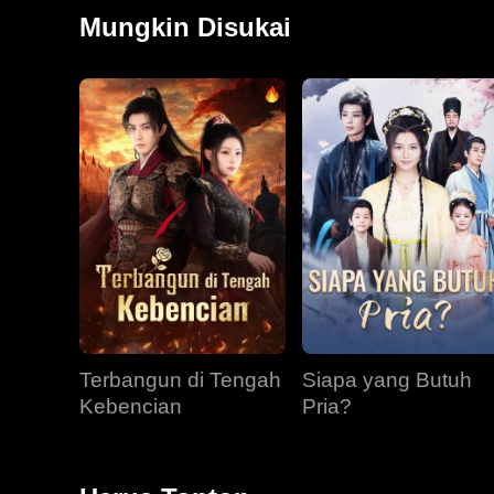
Brock sembuh kembali. Bersamanya, Kristy menemukan
Mungkin Disukai
Sementara itu, Ryan, yang dihantui ingatan kehidupa
obsesi.
Terbangun di Tengah
Siapa yang Butuh
Kebencian
Pria?