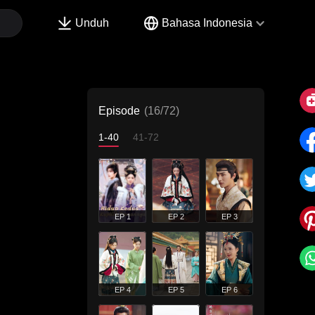
Unduh
Bahasa Indonesia
Episode
(16/72)
1-40
41-72
EP 1
EP 2
EP 3
EP 4
EP 5
EP 6