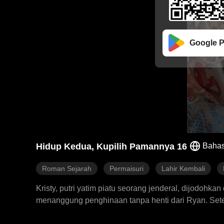
Google P
Hidup Kedua, Kupilih Pamannya 16
Bahas
Roman Sejarah
Permaisuri
Lahir Kembali
Kristy, putri yatim piatu seorang jenderal, dijodohka
menanggung penghinaan tanpa henti dari Ryan. Setela
Brock, adik kaisar yang tampan tapi terluka parah 