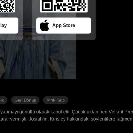
lay
App Store
ık
Geri Dönüş
Kırık Kalp
ik yapmayı gönüllü olarak kabul etti. Çocukluktan beri Veliaht Pre
karar vermişti. Josiah'ın, Kinsley hakkındaki söylentilere rağme
na uğrattı. İmparator ona prenses unvanını verdi ve yedi gün son