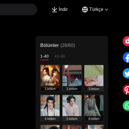
İndir
Türkçe
Bölümler
(28/60)
1-40
41-60
1.bölüm
2.bölüm
3.bölüm
4.bölüm
5.bölüm
6.bölüm