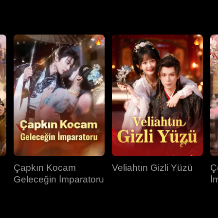
tmeyeceğine hâlâ inanıyordu ve bu durumdan tamamen habersizdi
Çapkın Kocam
Veliahtın Gizli Yüzü
Ç
Geleceğin İmparatoru
İ