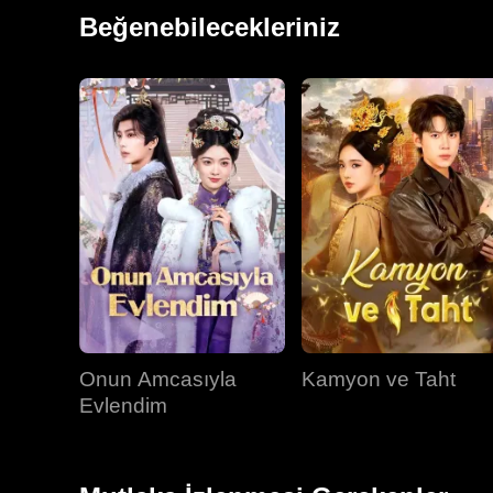
çıkmasını kararlaştırdı. Ancak Josiah, onun asla gi
Beğenebilecekleriniz
Onun Amcasıyla
Kamyon ve Taht
Evlendim