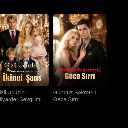
31.bölüm
32.bölüm
33.bölüm
34.bölüm
35.bölüm
36.bölüm
37.bölüm
38.bölüm
39.bölüm
40.bölüm
izli Üçüzler:
Gündüz Sekreteri,
ilyarder Sevgilimle
Gece Sırrı
kinci Şans