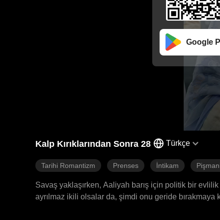
Google P
Kalp Kırıklarından Sonra 28
Türkçe
Tarihi Romantizm
Prenses
İntikam
Pişmanl
Savaş yaklaşırken, Aaliyah barış için politik bir evlil
ayrılmaz ikili olsalar da, şimdi onu geride bırakmaya 
evlenmeyi seçmesi, Aaliyah'ı derinden hayal kırıklığı