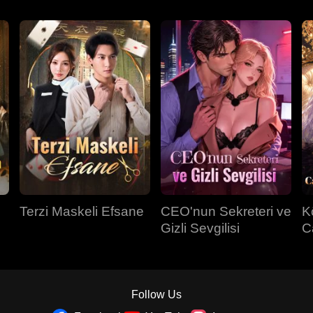
Terzi Maskeli Efsane
CEO'nun Sekreteri ve
K
Gizli Sevgilisi
C
Sa
Follow Us