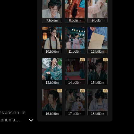
7.bölüm
8.bölüm
9.bölüm
10.bölüm
11.bölüm
12.bölüm
13.bölüm
14.bölüm
15.bölüm
ns Josiah ile
16.bölüm
17.bölüm
18.bölüm
n onunla
ra yola