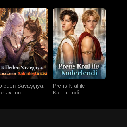
öleden Savaşçıya:
Prens Kral ile
anavarın
Kaderlendi
kinleştiricisi