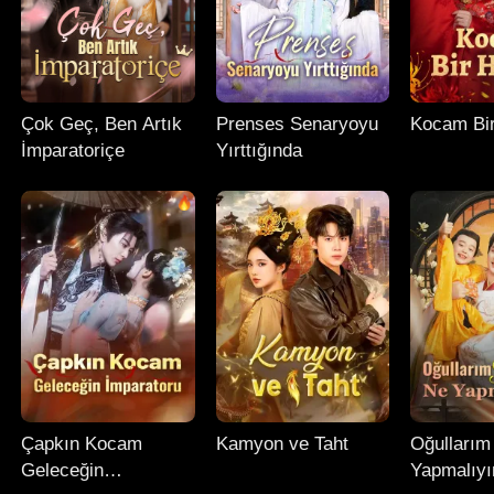
Çok Geç, Ben Artık
Prenses Senaryoyu
Kocam Bi
İmparatoriçe
Yırttığında
Çapkın Kocam
Kamyon ve Taht
Oğullarım
Geleceğin
Yapmalıy