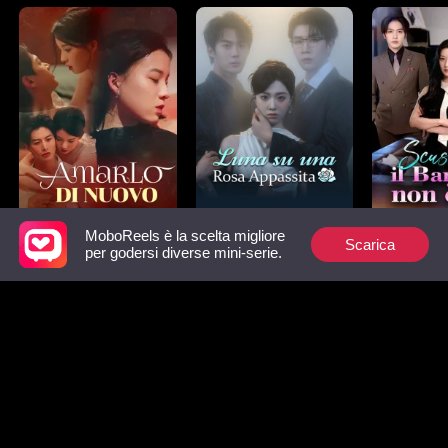
MoboReels è la scelta migliore
AmarLo di Nuovo
Luna su una Rosa
Scusa Ex, 
Scarica
per godersi diverse mini-serie.
Appassita
Bambino 
Lista dei preferiti