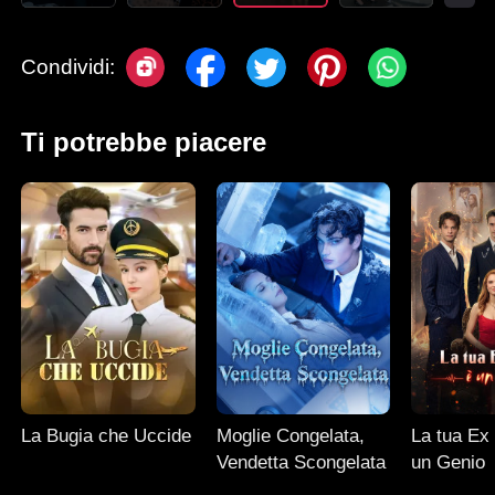
Condividi:
Ti potrebbe piacere
La Bugia che Uccide
Moglie Congelata,
La tua Ex 
Vendetta Scongelata
un Genio