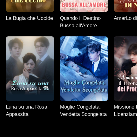
La Bugia che Uccide
Quando il Destino
AmarLo d
Bussa all'Amore
Luna su una Rosa
Moglie Congelata,
Missione Fa
Appassita
Vendetta Scongelata
Licenziam
Protagoni