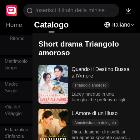
Rivoluzione
delle Sorti
Catalogo
Home
Italiano
Ritorno
Short drama Triangolo
amoroso
Matrimonio
lampo
Quando il Destino Bussa
all'Amore
Madre
Triangolo amoroso
Single
Luna d'Argento
Lacey nacque in una
famiglia che preferiva i figli
Amore dopo il matrimonio
maschi alle femmine, e la
Vita del
Innamoramento Graduale
sua vita fu segnata da infinite
L'Amore di un Illuso
Villaggio
Sostituto
difficoltà. L'unica luce della
Cuore Spezzato
sua giovinezza fu Felix, un
Amministratore delegato
ragazzo che amava in
Romanzo sentimentale moderno
Fidanzatino
Suspense
Dina, designer di gioielli, si
segreto. Da adulta, ancora
d'infanzia
era appena sposata quando
Triangolo amoroso
prigioniera delle aspettative