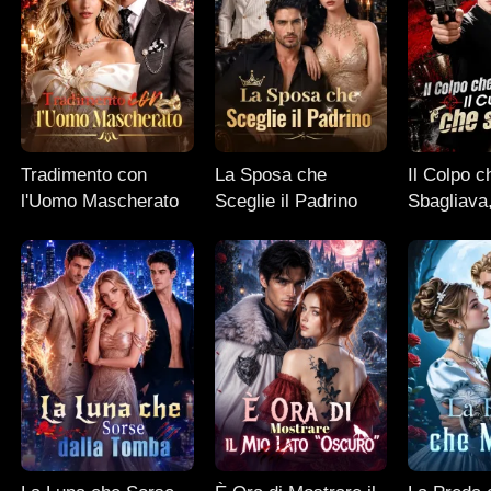
Tradimento con
La Sposa che
Il Colpo 
l'Uomo Mascherato
Sceglie il Padrino
Sbagliava,
che sbagl