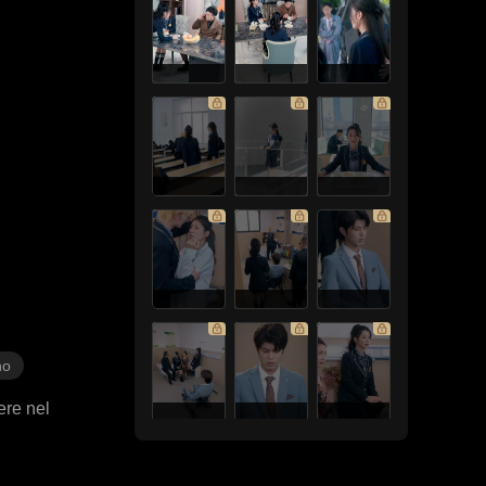
no
ere nel