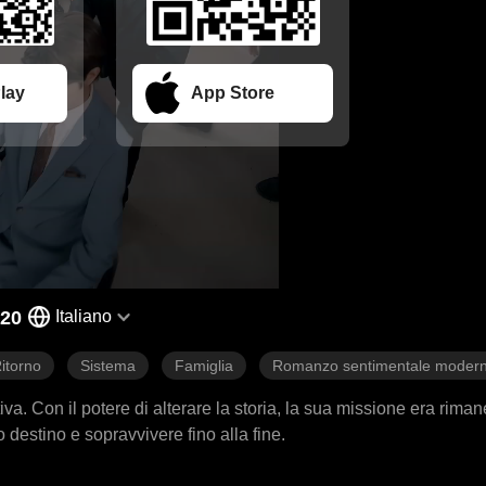
lay
App Store
 20
Italiano
itorno
Sistema
Famiglia
Romanzo sentimentale moder
iva. Con il potere di alterare la storia, la sua missione era riman
 destino e sopravvivere fino alla fine.