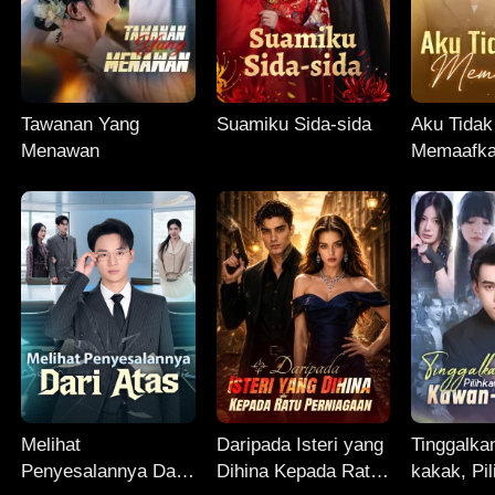
Tawanan Yang
Suamiku Sida-sida
Aku Tidak
Menawan
Memaafk
Melihat
Daripada Isteri yang
Tinggalka
Penyesalannya Dari
Dihina Kepada Ratu
kakak, Pi