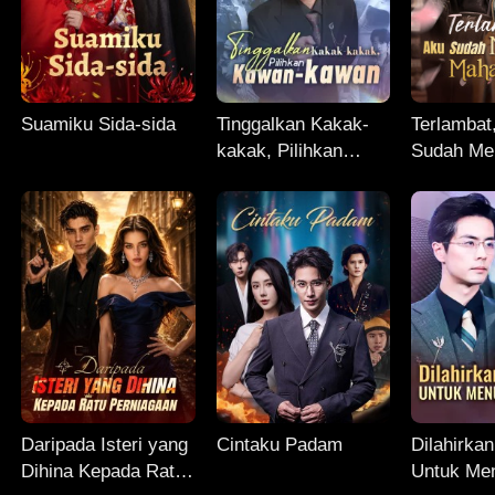
Suamiku Sida-sida
Tinggalkan Kakak-
Terlambat
kakak, Pilihkan
Sudah Me
Kawan-kawan
Maharani
Daripada Isteri yang
Cintaku Padam
Dilahirka
Dihina Kepada Ratu
Untuk Men