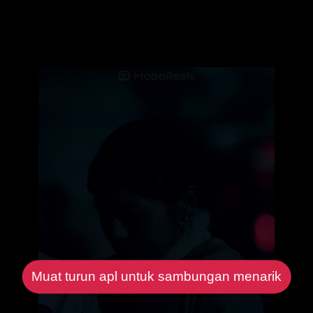
Muat turun apl untuk sambungan menarik