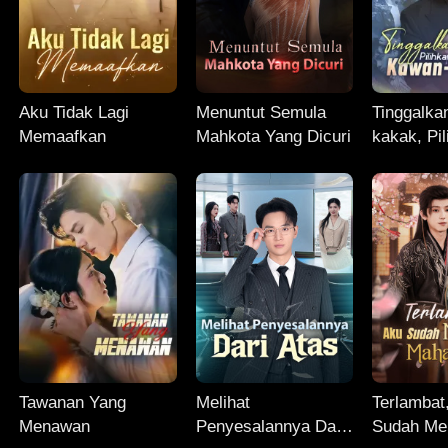
Aku Tidak Lagi
Menuntut Semula
Tinggalka
Memaafkan
Mahkota Yang Dicuri
kakak, Pi
Kawan-k
Tawanan Yang
Melihat
Terlambat
Menawan
Penyesalannya Dari
Sudah Me