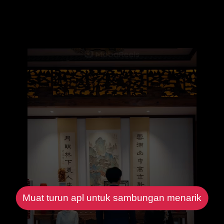
Muat turun apl untuk sambungan menarik