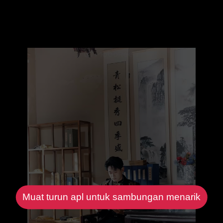
Muat turun apl untuk sambungan menarik