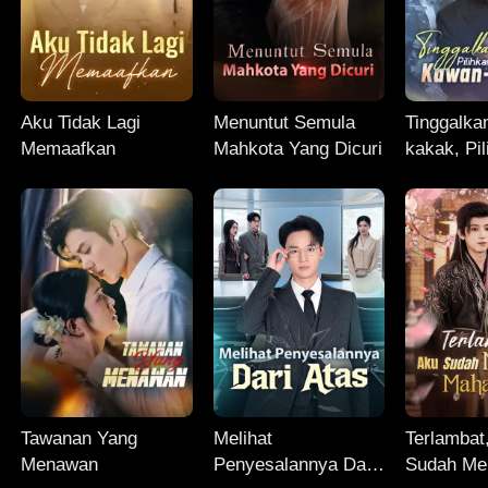
Aku Tidak Lagi
Menuntut Semula
Tinggalka
Memaafkan
Mahkota Yang Dicuri
kakak, Pi
Kawan-k
Tawanan Yang
Melihat
Terlambat
Menawan
Penyesalannya Dari
Sudah Me