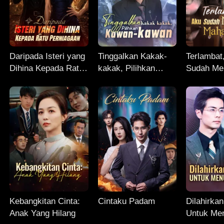
Daripada Isteri yang
Tinggalkan Kakak-
Terlambat
Dihina Kepada Ratu
kakak, Pilihkan
Sudah Me
Perniagaan
Kawan-kawan
Maharani
Kebangkitan Cinta:
Cintaku Padam
Dilahirka
Anak Yang Hilang
Untuk Men