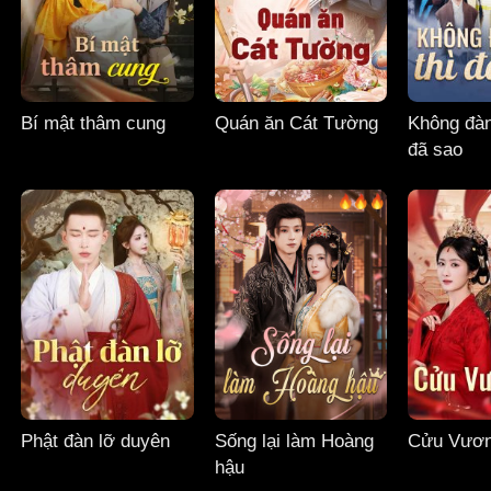
Bí mật thâm cung
Quán ăn Cát Tường
Không đàn
đã sao
Phật đàn lỡ duyên
Sống lại làm Hoàng
Cửu Vươn
hậu