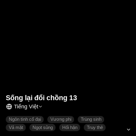
Sống lại đổi chồng 13
Tiếng Việt
Ngôn tình cổ đại
Vương phi
Trùng sinh
Vả mặt
Ngọt sủng
Hối hận
Truy thê