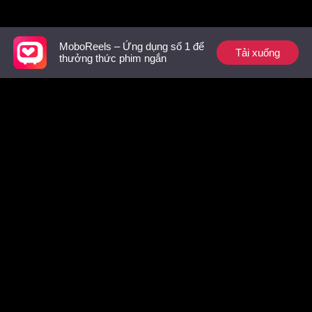
Gợi ý hàng đầu
MoboReels – Ứng dụng số 1 để
Tải xuống
thưởng thức phim ngắn
Sương mù giăng lối
Liều thuốc cho trái
Nguỵ tran
tim anh