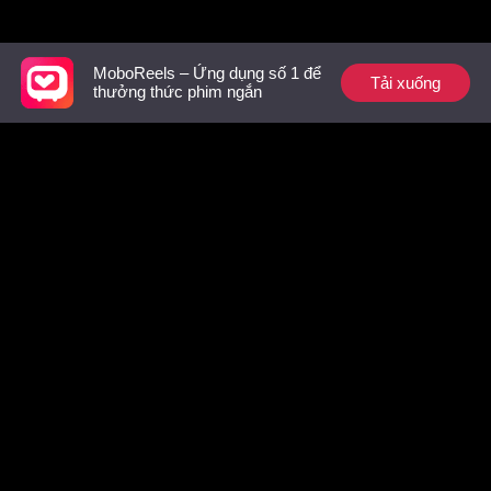
Gợi ý hàng đầu
MoboReels – Ứng dụng số 1 để
Tải xuống
thưởng thức phim ngắn
Sương mù giăng lối
Liều thuốc cho trái
Nguỵ tran
tim anh