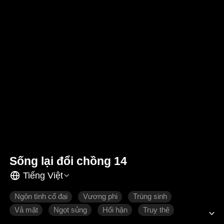
Sống lại đổi chồng 14
Tiếng Việt
Ngôn tình cổ đại
Vương phi
Trùng sinh
Vả mặt
Ngọt sủng
Hối hận
Truy thê