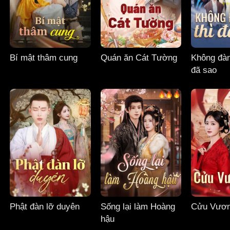
Bí mật thâm cung
Quán ăn Cát Tường
Không đàn
đã sao
Phật đàn lỡ duyên
Sống lại làm Hoàng
Cửu Vươn
hậu