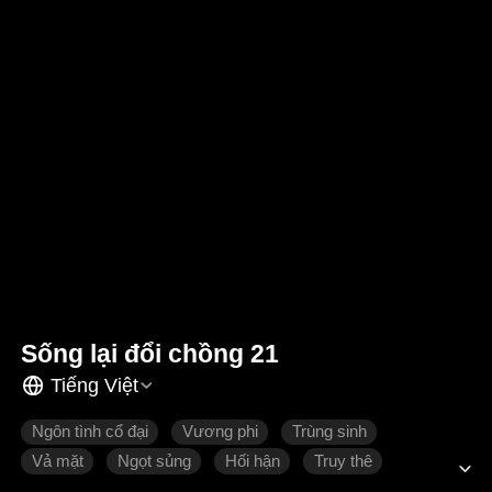
Sống lại đổi chồng 21
Tiếng Việt
Ngôn tình cổ đại
Vương phi
Trùng sinh
Vả mặt
Ngọt sủng
Hối hận
Truy thê