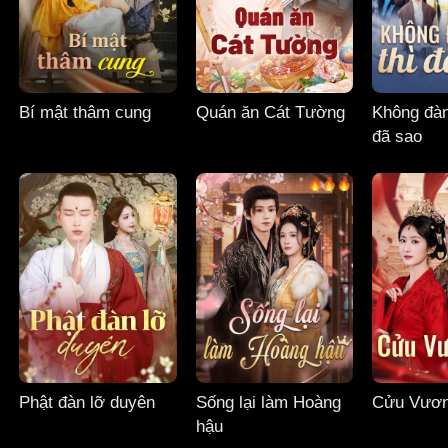
Bí mật thâm cung
Quán ăn Cát Tường
Không đàn
đã sao
Phật đàn lỡ duyên
Sống lại làm Hoàng
Cửu Vươn
hậu