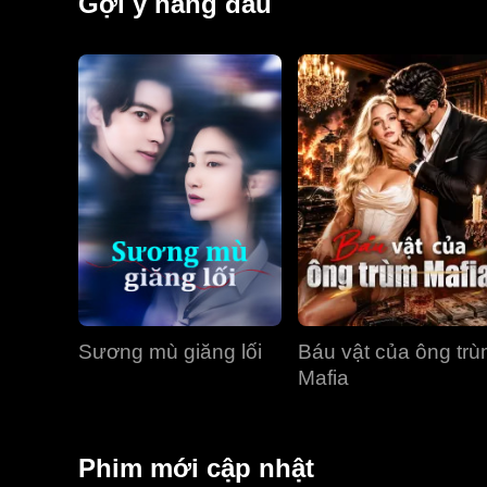
Gợi ý hàng đầu
Sương mù giăng lối
Báu vật của ông tr
Mafia
Phim mới cập nhật