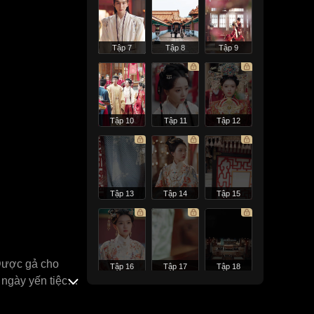
Tập 7
Tập 8
Tập 9
Tập 10
Tập 11
Tập 12
Tập 13
Tập 14
Tập 15
Dược gả cho
Tập 16
Tập 17
Tập 18
 ngày yến tiệc
hoàng thúc tuấn