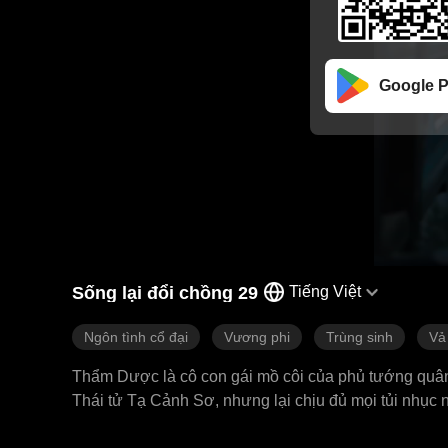
Google P
Sống lại đổi chồng 29
Tiếng Việt
Ngôn tình cổ đại
Vương phi
Trùng sinh
Vả
Thẩm Dược là cô con gái mồ côi của phủ tướng quâ
Thái tử Tạ Cảnh Sơ, nhưng lại chịu đủ mọi tủi nhục 
ban hôn. Lần này, khi đối diện với thánh chỉ ban h