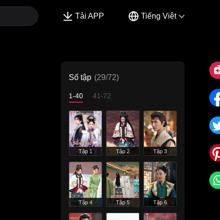
Tải APP
Tiếng Việt
Số tập
(29/72)
1-40
41-72
Tập 1
Tập 2
Tập 3
Tập 4
Tập 5
Tập 6