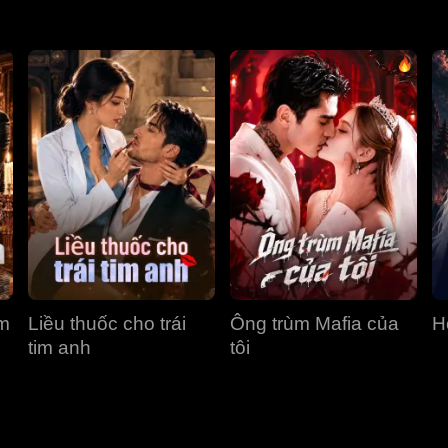
ùm
Liều thuốc cho trái
Ông trùm Mafia của
H
tim anh
tôi