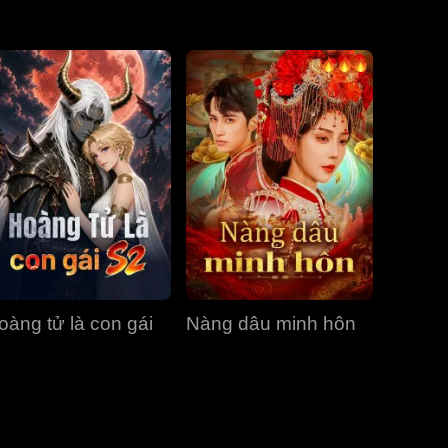
Tập 31
Tập 32
Tập 33
Tập 34
Tập 35
Tập 36
Tập 37
Tập 38
Tập 39
Tập 40
oàng tử là con gái
Nàng dâu minh hôn