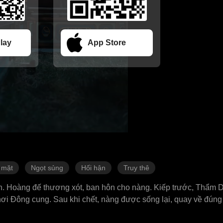
lay
App Store
 mặt
Ngọt sủng
Hối hận
Truy thê
n. Hoàng đế thương xót, ban hôn cho nàng. Kiếp trước, Thẩm 
nơi Đông cung. Sau khi chết, nàng được sống lại, quay về đúng
ôn một lần nữa, Thẩm Dược không chọn Thái tử nữa, mà chọn vị 