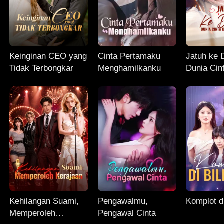
Keinginan CEO yang
Cinta Pertamaku
Jatuh ke 
Tidak Terbongkar
Menghamilkanku
Dunia Cin
Penyesal
Kehilangan Suami,
Pengawalmu,
Komplot di
Memperoleh
Pengawal Cinta