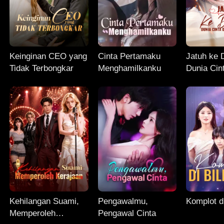
Keinginan CEO yang
Cinta Pertamaku
Jatuh ke 
Tidak Terbongkar
Menghamilkanku
Dunia Cin
Penyesal
Kehilangan Suami,
Pengawalmu,
Komplot di
Memperoleh
Pengawal Cinta