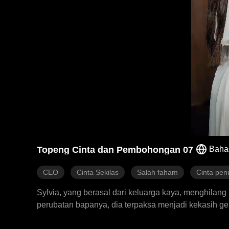
Topeng Cinta dan Pembohongan 07
Baha
CEO
Cinta Sekilas
Salah faham
Cinta pen
Sylvia, yang berasal dari keluarga kaya, menghilang
perubatan bapanya, dia terpaksa menjadi kekasih g
dengan hina dan menyeksanya. Terhimpit oleh keadaa