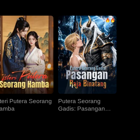
Episod 31
Episod 32
Episod 33
Episod 34
Episod 35
Episod 36
Episod 37
Episod 38
Episod 39
Episod 40
steri Putera Seorang
Putera Seorang
amba
Gadis: Pasangan
Raja Binatang