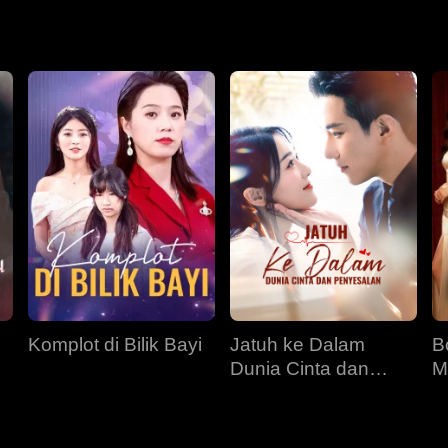
engaja bertemu dengan keluarga Dixon, jadi identiti sebenar Syl
r untuk mencintai dan berusaha untuk menebus kesilapan. Walau
mereka berdua masih perlu mengatasi rintangan besar daripada
Komplot di Bilik Bayi
Jatuh ke Dalam
B
Dunia Cinta dan
M
Penyesalan