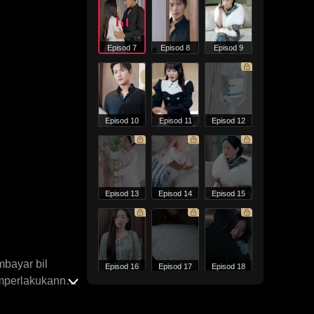
Episod 7
Episod 8
Episod 9
Episod 10
Episod 11
Episod 12
Episod 13
Episod 14
Episod 15
mbayar bil
Episod 16
Episod 17
Episod 18
emperlakukannya
 diberikan