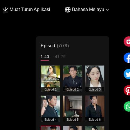
Muat Turun Aplikasi
Bahasa Melayu
Episod
(7/79)
1-40
41-79
Episod 1
Episod 2
Episod 3
Episod 4
Episod 5
Episod 6