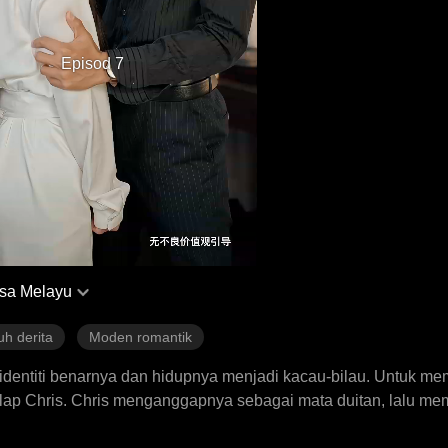
Episod 7
sa Melayu
uh derita
Moden romantik
 identiti benarnya dan hidupnya menjadi kacau-bilau. Untuk me
elap Chris. Chris menganggapnya sebagai mata duitan, lalu m
n itu, Sylvia memutuskan untuk melarikan diri. Setelah hampir